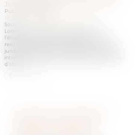
JUSQU’AU JUGEMENT DÉFINITIF
Publié le :
03/06/2025
NOTAIRES
/
Mariage / Divorce / Filiation
Source :
www.lemag-juridique.com
Lorsqu’un jugement de divorce est rendu à
l’étranger et remplit les conditions de
reconnaissance en droit français, il s’impose aux
juridictions nationales. La procédure de divorce
introduite devant le juge français est alors privée
d’objet...
Lire la suite
SOLIDARITÉ FISCALE ENTRE EX-
CONJOINTS : UNE RÉFORME
APPLIQUÉE AVEC RIGUEUR,