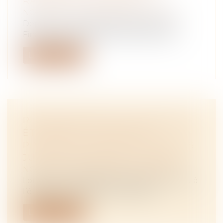
RAPIDITÉ ET HUMANITÉ
NOTAIRES
/
Mariage / Divorce / Filiation
Depuis un an, la direction générale des
Finances publiques (DGFiP) s'est mobi...
Lire la suite
RECONNAISSANCE D’UN DIVORCE
ÉTRANGER : LES MESURES
PROVISOIRES RESTENT VALABLES
JUSQU’AU JUGEMENT DÉFINITIF
NOTAIRES
/
Mariage / Divorce / Filiation
Lorsqu’un jugement de divorce est rendu à
l’étranger et remplit les condition...
Lire la suite