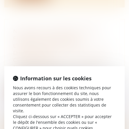
NATIONALITÉ FRANÇAISE PAR
FILIATION : RAPPEL DE
L’OBLIGATION DU JUGE
D’APPLIQUER LA LOI ÉTRANGÈRE
COMPÉTENTE
NOTAIRES
/
Mariage / Divorce / Filiation
En matière de nationalité, l’établissement de
Information sur les cookies
la filiation est déterminant po...
Nous avons recours à des cookies techniques pour
Lire la suite
assurer le bon fonctionnement du site, nous
utilisons également des cookies soumis à votre
consentement pour collecter des statistiques de
visite.
Cliquez ci-dessous sur « ACCEPTER » pour accepter
le dépôt de l'ensemble des cookies ou sur «
CONFIGURER » pour choisir quels cookies