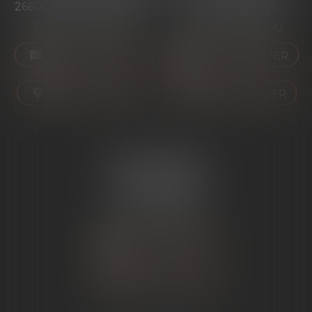
26600 PONT-DE-L'ISÈRE
07130 ST PERAY
Tél :
04 75 01 97 90
Tél :
04 75 81 80 30
NOUS CONTACTER
NOUS CONTACTER
NOUS LOCALISER
NOUS LOCALISER
ÉTUDE SARRAS
1 Avenue de la Gare
07370 SARRAS
Tél :
04 75 23 19 22
NOUS CONTACTER
NOUS LOCALISER