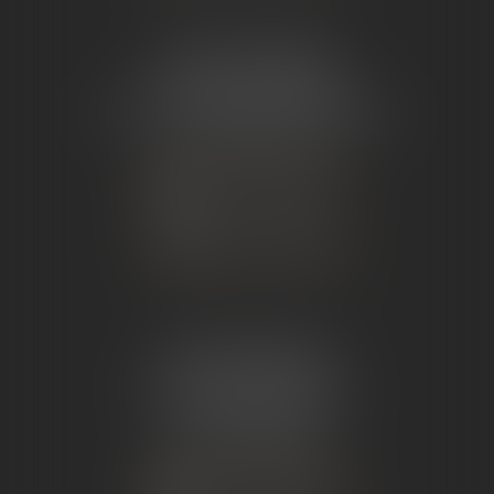
ÉTUDE TOURNON
26 Avenue de Nîmes
07302 TOURNON-SUR-RHÔNE
Tél :
04 75 07 91 60
NOUS CONTACTER
NOUS LOCALISER
ÉTUDE ANDANCE
62 Route du St Joseph,
07340 Andance
Tél :
04 75 60 50 50
NOUS CONTACTER