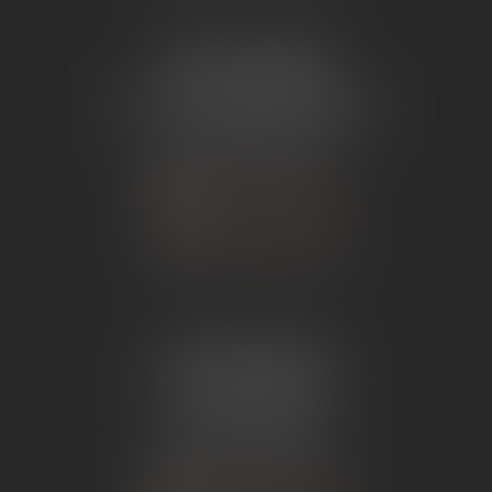
ÉTUDE TOURNON
26 Avenue de Nîmes
07302 TOURNON-SUR-RHÔNE
Tél :
04 75 07 91 60
NOUS CONTACTER
NOUS LOCALISER
ÉTUDE ANDANCE
62 Route du St Joseph,
07340 Andance
Tél :
04 75 60 50 50
NOUS CONTACTER