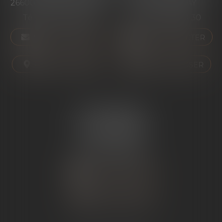
26600 PONT-DE-L'ISÈRE
07130 ST PERAY
Tél :
04 75 01 97 90
Tél :
04 75 81 80 30
NOUS CONTACTER
NOUS CONTACTER
NOUS LOCALISER
NOUS LOCALISER
ÉTUDE SARRAS
1 Avenue de la Gare
07370 SARRAS
Tél :
04 75 23 19 22
NOUS CONTACTER
NOUS LOCALISER