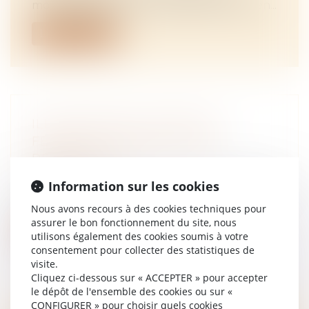
monde agricole, le Gouvernement a mis en...
Lire la suite
ILLICÉITÉ DES CLAUSES DE
FERMAGE BASÉES SUR LES
RÉCOLTES
NOTAIRES
/
Rural
Information sur les cookies
L’article L. 411-11 du Code rural et de la pêche
maritime précise que le loye...
Nous avons recours à des cookies techniques pour
assurer le bon fonctionnement du site, nous
Lire la suite
utilisons également des cookies soumis à votre
consentement pour collecter des statistiques de
visite.
Cliquez ci-dessous sur « ACCEPTER » pour accepter
le dépôt de l'ensemble des cookies ou sur «
CONFIGURER » pour choisir quels cookies