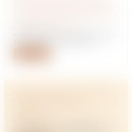
S'ACCORDENT SUR UNE RÉVISION
DE LA PAC, MOINS EXIGEANTE SUR
LE PLAN ÉCOLOGIQUE
NOTAIRES
/
Rural
Mardi 26 mars, les Etats membres de l’Union
européenne se sont entendus sur u...
Lire la suite
LES PLANS AMBITION BIO 2027 ET
ECOPHYTO 2030 OU
L’AGRICULTURE AUX DEUX
VISAGES
NOTAIRES
/
Rural
Pour répondre aux revendications du