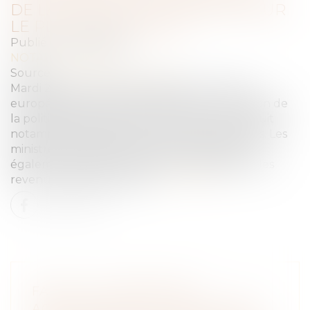
DE LA PAC, MOINS EXIGEANTE SUR
LE PLAN ÉCOLOGIQUE
Publié le :
02/04/2024
NOTAIRES
/
Rural
Source :
www.touteleurope.eu
Mardi 26 mars, les Etats membres de l’Union
européenne se sont entendus sur une révision de
la politique agricole commune (PAC), qui réduit
notamment ses ambitions environnementales. Les
ministres de l’Agriculture des Vingt-Sept ont
également discuté de pistes afin d’améliorer les
revenus des agriculteurs...
Lire la suite
FACE À LA COLÈRE DES
AGRICULTEURS, LES VINGT-SEPT