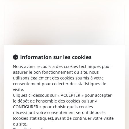
UNE AIDE POUR LES COMMERCES
S’INSTALLANT EN ZONE RURALE
NOTAIRES
/
Rural
Les porteurs de projets d’installation en
zone rurale peuvent depuis début ma...
Lire la suite
Information sur les cookies
Nous avons recours à des cookies techniques pour
assurer le bon fonctionnement du site, nous
utilisons également des cookies soumis à votre
consentement pour collecter des statistiques de
visite.
L'HÉBERGEMENT À LA FERME
Cliquez ci-dessous sur « ACCEPTER » pour accepter
AVEC PARTICIPATION AUX
le dépôt de l'ensemble des cookies ou sur «
CONFIGURER » pour choisir quels cookies
TRAVAUX
nécessitant votre consentement seront déposés
NOTAIRES
/
Rural
(cookies statistiques), avant de continuer votre visite
Y a t’il un statut particulier pour un
du site.
hébergement à la ferme avec participat...