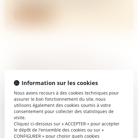
commercial des locaux. Par acte ex...
Lire la suite
QU'EST-CE QUE L’ACHAT
IMMOBILIER EN DÉMEMBREMENT
CROISÉ ?
NOTAIRES
/
Immobilier
Information sur les cookies
Peu connu, l’achat immobilier en
démembrement croisé est un montage qui
Nous avons recours à des cookies techniques pour
se mo...
assurer le bon fonctionnement du site, nous
utilisons également des cookies soumis à votre
Lire la suite
consentement pour collecter des statistiques de
visite.
Cliquez ci-dessous sur « ACCEPTER » pour accepter
le dépôt de l'ensemble des cookies ou sur «
CONFIGURER » pour choisir quels cookies