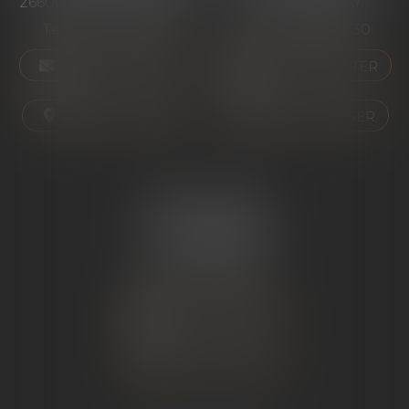
26600 PONT-DE-L'ISÈRE
07130 ST PERAY
Tél :
04 75 01 97 90
Tél :
04 75 81 80 30
NOUS CONTACTER
NOUS CONTACTER
NOUS LOCALISER
NOUS LOCALISER
ÉTUDE SARRAS
1 Avenue de la Gare
07370 SARRAS
Tél :
04 75 23 19 22
NOUS CONTACTER
NOUS LOCALISER