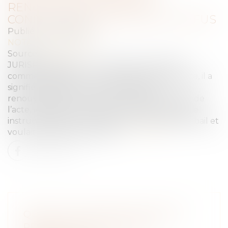
RENOUVELER LE BAIL NE
CONSTITUE PAS UN ACTE DE REFUS
Publié le :
26/11/2020
NOTAIRES
/
Immobilier
Source :
notavox.fr
JURISPRUDENCE : Un locataire a pris à bail
commercial des locaux. Par acte extrajudiciaire, il a
signifié au bailleur une demande de
renouvellement du bail. Lors de la délivrance de
l’acte, le bailleur a déclaré à l’huissier de justice
instrumentaire qu’il refusait de renouveler le bail et
voulait reprendre son bien...
Lire la suite
QU'EST-CE QU'UNE CLAUSE DE
RÉTRACTATION D'ACHAT