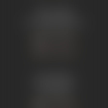
ÉTUDE TOURNON
26 Avenue de Nîmes
07302 TOURNON-SUR-RHÔNE
Tél :
04 75 07 91 60
NOUS CONTACTER
NOUS LOCALISER
ÉTUDE ANDANCE
62 Route du St Joseph,
07340 Andance
Tél :
04 75 60 50 50
NOUS CONTACTER