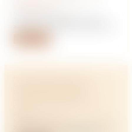
IMMOBILIER ?
NOTAIRES
/
Immobilier
Toute personne physique qui se porte
acquéreur d’un logement bénéficie d’une...
Lire la suite
BAIL COMMERCIAL : UNE
DÉCLARATION VERBALE DU
BAILLEUR REFUSANT DE
RENOUVELER LE BAIL NE
CONSTITUE PAS UN ACTE DE
REFUS
NOTAIRES
/
Immobilier
JURISPRUDENCE : Un locataire a pris à bail