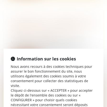
PROPRIÉTAIRES : COMMENT VOUS
ASSURER DE L'AUTHENTICITÉ DES
JUSTIFICATIFS DE REVENUS ?
NOTAIRES
/
Immobilier
Vous mettez un logement en location et
voulez vérifier l’avis d’imposition d’...
Lire la suite
Information sur les cookies
Nous avons recours à des cookies techniques pour
assurer le bon fonctionnement du site, nous
utilisons également des cookies soumis à votre
consentement pour collecter des statistiques de
visite.
PRESTATION COMPENSATOIRE : LA
Cliquez ci-dessous sur « ACCEPTER » pour accepter
DATE D’APPRÉCIATION DOIT
le dépôt de l'ensemble des cookies ou sur «
CONFIGURER » pour choisir quels cookies
CORRESPONDRE À LA DATE DE
nécessitant votre consentement seront déposés
L’ARRÊT EN CAS D’APPEL SUR LE