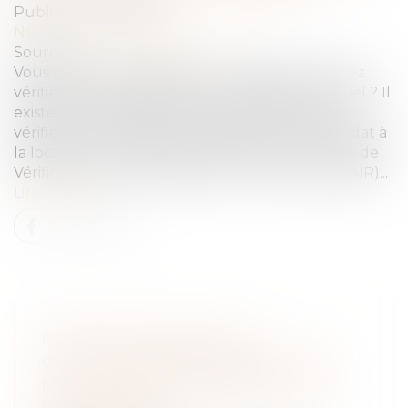
Publié le :
31/07/2025
NOTAIRES
/
Immobilier
Source :
www.economie.gouv.fr
Vous mettez un logement en location et voulez
vérifier l’avis d’imposition d’un locataire potentiel ? Il
existe deux méthodes complémentaires pour
vérifier les informations transmises par le candidat à
la location : le code-barres 2D-Doc et le Service de
Vérification des Avis d’Impôt sur le Revenu (SVAIR)...
Lire la suite
PRISE EN CHARGE DES
COTISATIONS SOCIALES PAR LA
MSA : ASSOUPLISSEMENT DE LA