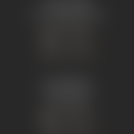
ÉTUDE TOURNON
26 Avenue de Nîmes
07302 TOURNON-SUR-RHÔNE
Tél :
04 75 07 91 60
NOUS CONTACTER
NOUS LOCALISER
ÉTUDE ANDANCE
62 Route du St Joseph,
07340 Andance
Tél :
04 75 60 50 50
NOUS CONTACTER