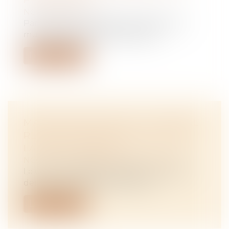
PROCÉDURE
NOTAIRES
/
Rural
Parmi ses actions sociales et sanitaires, la
mutualité sociale agricole (MSA)...
Lire la suite
MANDATAIRE SPÉCIAL : UN APPEL
RESTE RECEVABLE MÊME APRÈS
LA FIN DU MANDAT
NOTAIRES
/
Mariage / Divorce / Filiation
La Cour de cassation a rappelé le 2 juillet
dernier que le droit d’accès à un...
Lire la suite