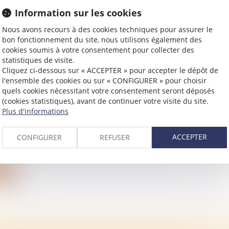
/
Immobilier
Information sur les cookies
es, en tant que droits réels grevant un fonds au profit d’
Nous avons recours à des cookies techniques pour assurer le
ite
bon fonctionnement du site, nous utilisons également des
cookies soumis à votre consentement pour collecter des
statistiques de visite.
Cliquez ci-dessous sur « ACCEPTER » pour accepter le dépôt de
l'ensemble des cookies ou sur « CONFIGURER » pour choisir
quels cookies nécessitant votre consentement seront déposés
SE DE SUBROGATION NE PRIVE PAS LE SYND
(cookies statistiques), avant de continuer votre visite du site.
Plus d'informations
IÉTAIRES DE SON DROIT D’AGIR POUR LES
ES AFFECTANT LES PARTIES COMMUNES !
ACCEPTER
CONFIGURER
REFUSER
/
Immobilier
des copropriétaires d’une résidence de tourisme est recev
ite