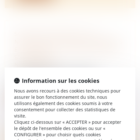
SOCIÉTÉS AGRICOLES : DE
NOUVELLES ACTIVITÉS POSSIBLES
ET UN DROIT À L’ESSAI AVANT DE
S’ASSOCIER
NOTAIRES
/
Rural
La loi 2025-268 du 24 mars 2025
d’orientation pour la souveraineté
Information sur les cookies
alimentair...
Nous avons recours à des cookies techniques pour
assurer le bon fonctionnement du site, nous
Lire la suite
utilisons également des cookies soumis à votre
consentement pour collecter des statistiques de
visite.
Cliquez ci-dessous sur « ACCEPTER » pour accepter
le dépôt de l'ensemble des cookies ou sur «
CONFIGURER » pour choisir quels cookies
BORNAGE JUDICIAIRE : QUI PAIE