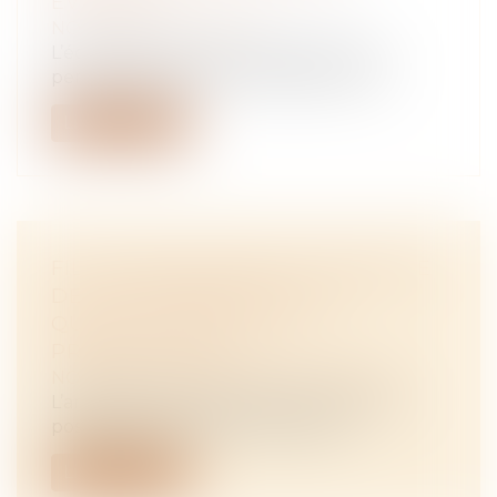
ÉVOLUENT
NOTAIRES
/
Immobilier
L’éco-prêt à taux zéro (éco-PTZ) vous
permet de financer la réalisation de tr...
Lire la suite
FILIATION NATURELLE ET PREUVE
DE LA POSSESSION D’ÉTAT :
QUAND COMMENCE LA
PRESCRIPTION ?
NOTAIRES
/
Mariage / Divorce / Filiation
L’article 330 du Code civil prévoit que la
possession d’état peut être judici...
Lire la suite