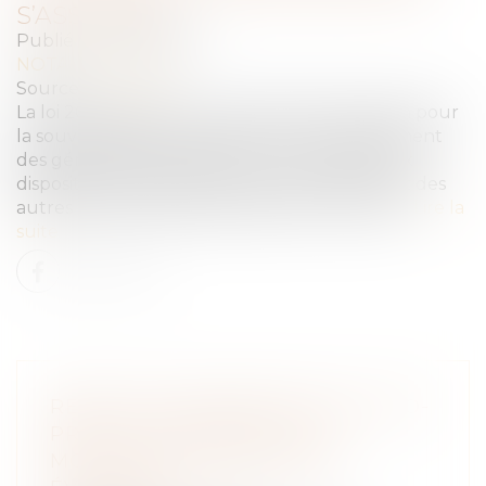
S’ASSOCIER
Publié le :
14/04/2025
NOTAIRES
/
Rural
Source :
www.efl.fr
La loi 2025-268 du 24 mars 2025 d’orientation pour
la souveraineté alimentaire et le renouvellement
des générations en agriculture contient deux
dispositions intéressant le droit des sociétés et des
autres groupements agricoles (art. 26 et 28)...
Lire la
suite
RÉNOVATION ÉNERGÉTIQUE -ÉCO-
PRÊT À TAUX ZÉRO : LES
MODALITÉS DU DISPOSITIF