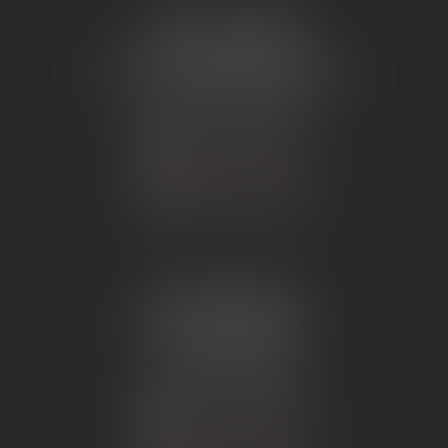
ÉTUDE TOURNON
26 Avenue de Nîmes
07302 TOURNON-SUR-RHÔNE
Tél :
04 75 07 91 60
NOUS CONTACTER
NOUS LOCALISER
ÉTUDE ANDANCE
62 Route du St Joseph,
07340 Andance
Tél :
04 75 60 50 50
NOUS CONTACTER