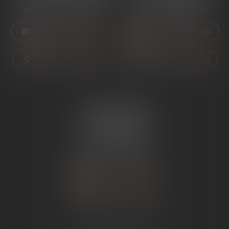
Tél :
04 75 01 97 90
Tél :
04 75 81 80 30
NOUS CONTACTER
NOUS CONTACTER
NOUS LOCALISER
NOUS LOCALISER
ÉTUDE SARRAS
1 Avenue de la Gare
07370 SARRAS
Tél :
04 75 23 19 22
NOUS CONTACTER
NOUS LOCALISER