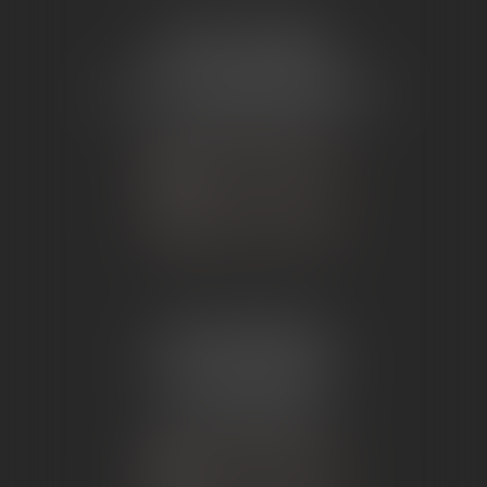
ÉTUDE TOURNON
26 Avenue de Nîmes
07302 TOURNON-SUR-RHÔNE
Tél :
04 75 07 91 60
NOUS CONTACTER
NOUS LOCALISER
ÉTUDE ANDANCE
62 Route du St Joseph,
07340 Andance
Tél :
04 75 60 50 50
NOUS CONTACTER