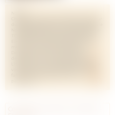
Notaire
Charlène est titulaire du Diplôme Supérieur
du Notariat depuis 2017. Elle travaille dans le
Notariat depuis 2011 et a intégré l’étude de
TOURNON-SUR-RHONE en janvier 2022.
Elle a été nommée notaire salariée début
mars 2022, puis notaire associée en
Décembre 2023. Elle vous accueille
désormais à notre étude de PONT DE
L'ISERE pour vous accompagner dans tous
vos projets de droit immobilier, droit de la
famille, droit des affaires et conseil
patrimonial.
Contacter
Charlène
CLAVERIE-