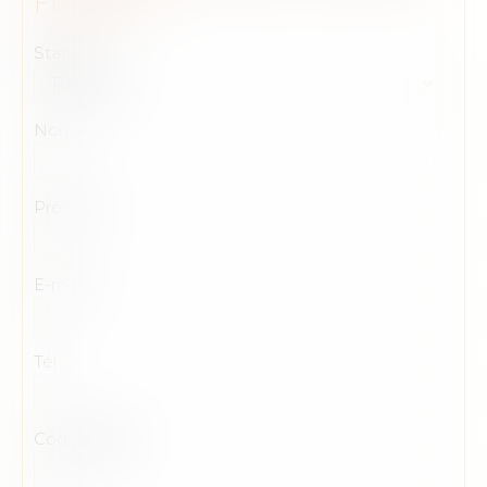
FUERTES
Statut
Nom
Prénom
E-mail
Tél
Code postal