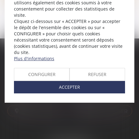
utilisons également des cookies soumis à votre
consentement pour collecter des statistiques de
visite.
Cliquez ci-dessous sur « ACCEPTER » pour accepter
<<
<
1
2
3
4
5
6
7
...
>
>>
le dépôt de l'ensemble des cookies ou sur «
CONFIGURER » pour choisir quels cookies
nécessitant votre consentement seront déposés
(cookies statistiques), avant de continuer votre visite
du site.
ÉTUDE PONT-DE-L'ISÈRE
ÉTUDE ST PERAY
Plus d'informations
4, Place des Tilleuls
99 avenue Gross Umstadt
26600 PONT-DE-L'ISÈRE
07130 ST PERAY
CONFIGURER
REFUSER
Tél :
04 75 01 97 90
Tél :
04 75 81 80 30
ACCEPTER
NOUS CONTACTER
NOUS CONTACTER
NOUS LOCALISER
NOUS LOCALISER