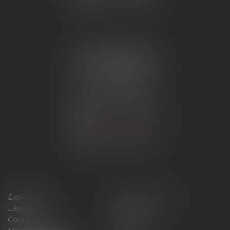
NOUS LOCALISER
ÉTUDE ANDANCE
62 Route du St Joseph,
07340 Andance
Tél :
04 75 60 50 50
NOUS CONTACTER
NOUS LOCALISER
Expertises
Services en ligne
Liens utiles
Actus
Contact
Plan du site