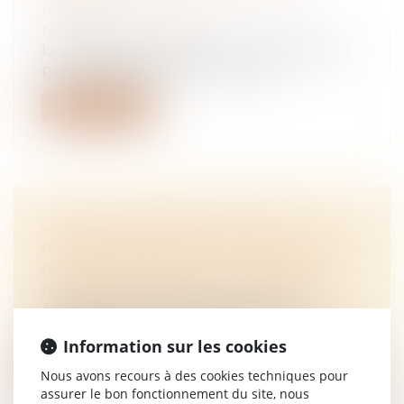
L'ÉTAT
NOTAIRES
/
Immobilier
La proposition de loi crée un établissement
public immobilier et foncier de l...
Lire la suite
GPA : DU NOUVEAU POUR LA
RECONNAISSANCE DE LA FILIATION
D’ENFANTS NÉS À L’ÉTRANGER
NOTAIRES
/
Mariage / Divorce / Filiation
À la suite d’une décision de justice
étrangère, qui présente des garanties co...
Information sur les cookies
Lire la suite
Nous avons recours à des cookies techniques pour
assurer le bon fonctionnement du site, nous