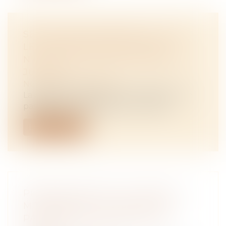
SERVITUDE DE PASSAGE : TOUS
LES PROPRIÉTAIRES VOISINS
N'ONT PAS À ÊTRE APPELÉS EN
JUSTICE
NOTAIRES
/
Immobilier
La demande tendant à fixer l'assiette d'un
passage pour désenclaver un fonds...
Lire la suite
PROPOSITION DE LOI VISANT À
MODERNISER LA GESTION DU
PATRIMOINE IMMOBILIER DE