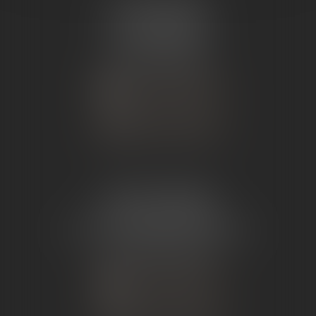
ÉTUDE SARRAS
1 Avenue de la Gare
07370 SARRAS
Tél :
04 75 23 19 22
NOUS CONTACTER
NOUS LOCALISER
ÉTUDE TOURNON
26 Avenue de Nîmes
07302 TOURNON-SUR-RHÔNE
Tél :
04 75 07 91 60
NOUS CONTACTER