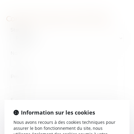
Contacter Etude : Saint Péray
Statut
Nom
Prénom
E-mail
Information sur les cookies
Nous avons recours à des cookies techniques pour
Tél
assurer le bon fonctionnement du site, nous