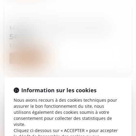
Réf. : 07040-909807
MAISON CENTRE D'ECLASSAN
560
€
ECLASSAN
07370
Voir le détail
Information sur les cookies
Réf. : 07039-1092501
Nous avons recours à des cookies techniques pour
MAISON EN PIERRES AVEC JARDIN
assurer le bon fonctionnement du site, nous
285 000
utilisons également des cookies soumis à votre
€
consentement pour collecter des statistiques de
ETABLES
07300
visite.
Cliquez ci-dessous sur « ACCEPTER » pour accepter
Voir le détail